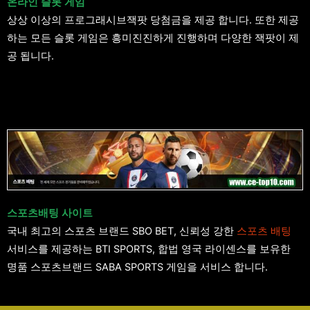
온라인 슬롯 게임
상상 이상의 프로그래시브잭팟 당첨금을 제공 합니다. 또한 제공
하는 모든 슬롯 게임은 흥미진진하게 진행하며 다양한 잭팟이 제
공 됩니다.
스포츠배팅 사이트
국내 최고의 스포츠 브랜드 SBO BET, 신뢰성 강한
스포츠 배팅
서비스를 제공하는 BTI SPORTS, 합법 영국 라이센스를 보유한
명품 스포츠브랜드 SABA SPORTS 게임을 서비스 합니다.