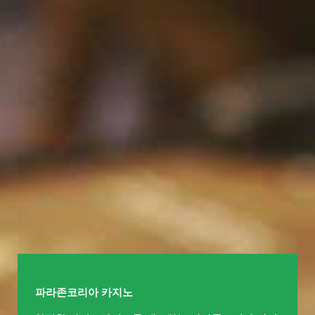
파라존코리아 카지노