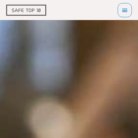
콘
메
텐
인
츠
로
메
건
뉴
너
뛰
기