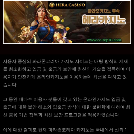
사용자 중심의 파라존코리아 카지노 사이트는 배팅 방식의 제재
를 최소화하고 입금 및 출금의 보안에 최신의 기술을 접목하여 이
용자가 안전하게 온라인카지노를 이용하는데 최선을 다하고 있
습니다.
그 동안 대다수 이용자 분들이 갖고 있는 온라인카지노 입금 및
출금에 대한 불안 해소와 입출금 방식에 대한 불편함에 대하여 최
신 금융 기법 접목과 최신 보안 프로그램을 적용하였습니다.
이에 대한 결과로 현재 파라존코리아 카지노는 국내에서 신뢰 1