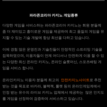
파라존코리아 카지노 게임종류
다양한 게임을 서비스하는 파라존코리아 카지노는
회원 분들께
좀 더 재미있고 흥미로운 게임을 제공하며 최고 품질의 게임을 유
지할 수 있는 기술 개발에 항상 최선을 다하고 있습니다.
이에 경험 많은 운영진과 기술진들이 안정적인 스트리밍 기술을
접목하였으며, 이용자들이 언제 어디서나 안전하게 이용 할 수 있
는 다양한 최신 온라인 카지노, 온라인 슬롯머신, 스포츠배팅 게
임을 서비스 합니다.
온라인카지노 이용자 분들께 최고의
안전카지노사이트
로 추천
받는 것을 목표로 바카라, 블랙잭, 룰렛 등의 온라인게임계에서
인정 받는 유수의 라이브 카지노 업체에서 제공하는 많은 인지도
를 게임을 선정하여 검증하여 서비스하고 있습니다.