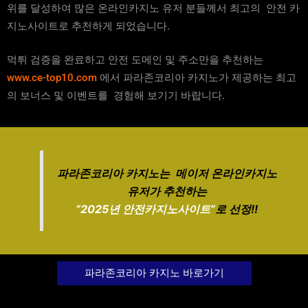
위를 달성하여 많은 온라인카지노 유저 분들께서 최고의 안전 카
지노사이트로 추천하게 되었습니다.
먹튀 검증을 완료하고 안전 도메인 및 주소만을 추천하는
www.ce-top10.com
에서 파라존코리아 카지노가 제공하는 최고
의 보너스 및 이벤트를 경험해 보기기 바랍니다.
파라존코리아 카지노는 메이저 온라인카지노
유저가 추천하는
“2025년 안전카지노사이트”
로 선정!!
파라존코리아 카지노 바로가기