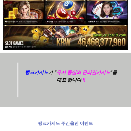
랭크카지노
가
“
유저 중심의 온라인카지노
“를
대표 합니다
!!
랭크카지노 주간올인 이벤트