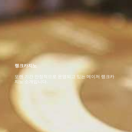
랭크카지노
오랜 기간 안정적으로 운영되고 있는 메이저 랭크카
지노 소개입니다.