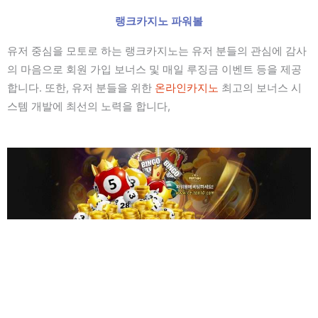
랭크카지노 파워볼
유저 중심을 모토로 하는 랭크카지노는 유저 분들의 관심에 감사
의 마음으로 회원 가입 보너스 및 매일 루징금 이벤트 등을 제공
합니다. 또한, 유저 분들을 위한
온라인카지노
최고의 보너스 시
스템 개발에 최선의 노력을 합니다,
파워볼 배팅, 그래프게임 배팅