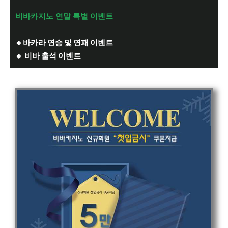
비바카지노 연말 특별 이벤트
🔸바카라 연승 및 연패 이벤트
🔸 비바 출석 이벤트