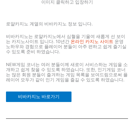
이미지 클릭하고 입장하기
로얄카지노 계열의 비바카지노 정보 입니다.
비바카지노는 로얄카지노에서 심혈을 기울여 새롭게 선 보이
는 카지노사이트 입니다. 10년간
온라인 카지노 사이트
운영
노하우와 경험으로 플레이어 분들이 아주 편하고 쉽게 즐기실
수 있도록 준비 하였습니다.
NEW게임 코너는 여러 분들이께 새로이 서비스하는 게임을 소
개하고 쉽게 찾을 수 있도록 하였습니다. 또한, 인기게임 코너
는 많은 회원 분들이 즐겨하는 게임 목록을 보여드림으로써 플
레이어 모두가 같이 인기 게임을 즐길 수 있도록 하였습니다.
비바카지노 바로가기