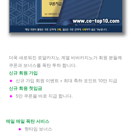
더욱 새로워진 로얄카지노 계열 비바카지노가 회원 분들께
쿠폰과 보너스를 폭탄 투하 합니다.
신규 회원 가입
🔸
신규 가입 회원 이벤트 » 최대 축하 포인트 10만 지급
신규 회원 첫입금
🔸
5만 쿠폰을 바로 지급 합니다.
매일 매일 폭탄 서비스
🔸
핫타임 보너스