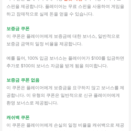
스핀을 제공합니다. 플레이어는 무료 스핀을 사용하여 게임을
하고 잠재적으로 실제 돈을 얻을 수 있습니다.
보증금 쿠폰
이 쿠폰은 플레이어에게 보증금에 대한 보너스, 일반적으로
보증금 금액의 일정 비율을 제공합니다.
예를 들어, 100% 입금 보너스는 플레이어가 $100를 입금하면
추가로 $100의 보너스 자금을 받게 됨을 의미합니다.
보증금 쿠폰 없음
이 쿠폰은 플레이어에게 보증금을 요구하지 않고 보너스를 제
공합니다. 이 유형의 쿠폰은 일반적으로 신규 플레이어에게
환영 보너스로 제공됩니다.
캐쉬백 쿠폰
이 쿠폰은 플레이어에게 손실의 일정 비율을 캐쉬백으로 제공