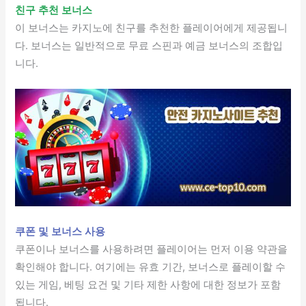
친구 추천 보너스
이 보너스는 카지노에 친구를 추천한 플레이어에게 제공됩니
다. 보너스는 일반적으로 무료 스핀과 예금 보너스의 조합입
니다.
쿠폰 및 보너스 사용
쿠폰이나 보너스를 사용하려면 플레이어는 먼저 이용 약관을
확인해야 합니다. 여기에는 유효 기간, 보너스로 플레이할 수
있는 게임, 베팅 요건 및 기타 제한 사항에 대한 정보가 포함
됩니다.