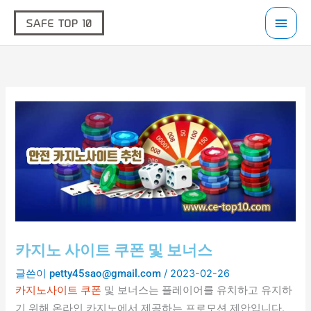
콘
메
텐
인
츠
로
메
건
뉴
너
뛰
기
카지노 사이트 쿠폰 및 보너스
글쓴이
petty45sao@gmail.com
/
2023-02-26
카지노사이트 쿠폰
및 보너스는 플레이어를 유치하고 유지하
기 위해 온라인 카지노에서 제공하는 프로모션 제안입니다.