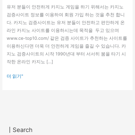
유저 분들이 안전하게 카지노 게임을 하기 위해서는 카지노
검증사이트 정보를 이용하여 회원 가입 하는 것을 추천 합니
다. 카지노 검증사이트는 유저 분들이 안전하고 편안하게 온
라인 카지노 사이트를 이용하시는데 목적을 두고 있으며
www.ce-top10.com/ 같은 검증 사이트가 추천하는 사이트를
이용하신다면 더욱 더 안전하게 게임을 즐길 수 있습니다. 카
지노 검증사이트의 시작 1990년대 부터 서서히 붐을 타기 시
작한 온라인 카지노 […]
더 읽기"
┃Search