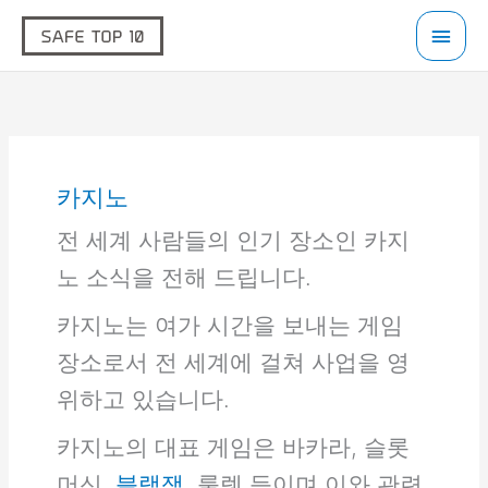
콘
메
텐
인
츠
로
메
건
뉴
너
뛰
카지노
기
전 세계 사람들의 인기 장소인 카지
노 소식을 전해 드립니다.
카지노는 여가 시간을 보내는 게임
장소로서 전 세계에 걸쳐 사업을 영
위하고 있습니다.
카지노의 대표 게임은 바카라, 슬롯
머신,
블랙잭
, 룰렛 등이며 이와 관련