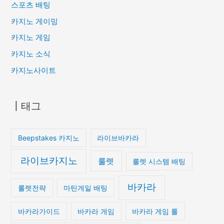
스포츠 배팅
카지노 게이밍
카지노 게임
카지노 소식
카지노사이트
┃태그
Beepstakes 카지노
라이브바카라
라이브카지노
룰렛
룰렛 시스템 배팅
바카라
룰렛전략
마틴게일 배팅
바카라가이드
바카라 게임
바카라 게임 룰