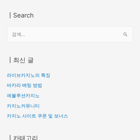
┃Search
검
색
대
┃최신 글
상
라이브카지노의 특징
바카라 베팅 방법
에볼루션카지노
카지노커뮤니티
카지노 사이트 쿠폰 및 보너스
┃카테고리