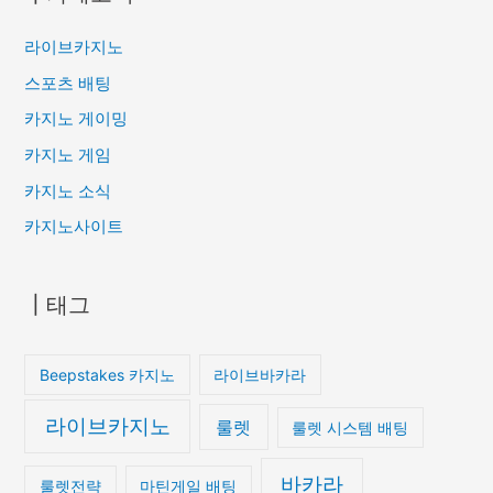
라이브카지노
스포츠 배팅
카지노 게이밍
카지노 게임
카지노 소식
카지노사이트
┃태그
Beepstakes 카지노
라이브바카라
라이브카지노
룰렛
룰렛 시스템 배팅
바카라
룰렛전략
마틴게일 배팅