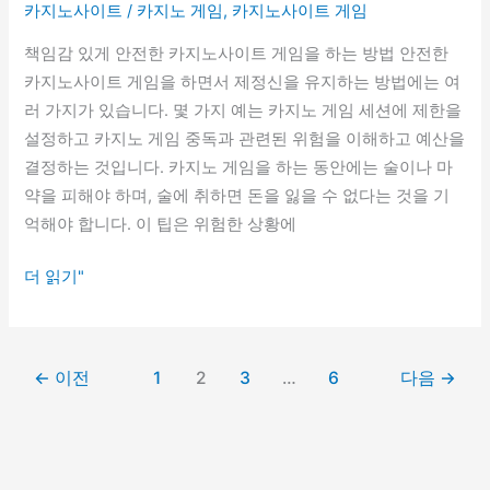
전
카지노사이트
/
카지노 게임
,
카지노사이트 게임
습
한-
니
책임감 있게 안전한 카지노사이트 게임을 하는 방법 안전한
카
다.
카지노사이트 게임을 하면서 제정신을 유지하는 방법에는 여
지
러 가지가 있습니다. 몇 가지 예는 카지노 게임 세션에 제한을
노
설정하고 카지노 게임 중독과 관련된 위험을 이해하고 예산을
사
결정하는 것입니다. 카지노 게임을 하는 동안에는 술이나 마
이
약을 피해야 하며, 술에 취하면 돈을 잃을 수 없다는 것을 기
트-
억해야 합니다. 이 팁은 위험한 상황에
게
임
더 읽기"
을-
하
는-
방
←
이전
1
2
3
…
6
다음
→
법