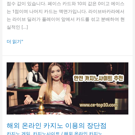
점수 값이 있습니다. 페이스 카드와 10의 값은 0이고 에이스
는 1점이며 나머지 카드는 액면가입니다. 라이브바카라에서
는 라이브 딜러가 플레이어 앞에서 카드를 섞고 분배하여 현
실적인 […]
더 읽기"
해
외
온
라
인
카
지
노
해외 온라인 카지노 이용의 장단점
이
카지노 게임
,
카지노사이트
/
해외 온라인 카지노