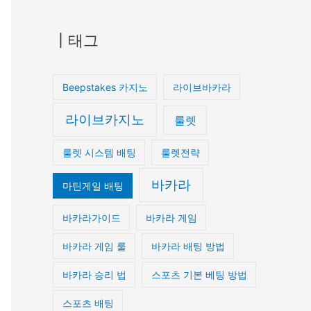
┃태그
Beepstakes 카지노
라이브바카라
라이브카지노
룰렛
룰렛 시스템 배팅
룰렛전략
바카라
마틴게일 배팅
바카라가이드
바카라 게임
바카라 게임 룰
바카라 배팅 방법
바카라 승리 법
스포츠 기본 베팅 방법
스포츠 배팅