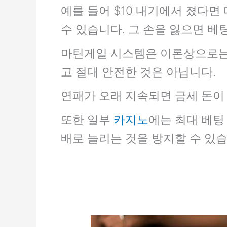
예를 들어 $10 내기에서 졌다면 
수 있습니다. 그 손을 잃으면 베팅
마틴게일 시스템은 이론상으로는
고 절대 안전한 것은 아닙니다.
연패가 오래 지속되면 금세 돈이
또한 일부
카지노
에는 최대 베팅
배로 늘리는 것을 방지할 수 있습
바