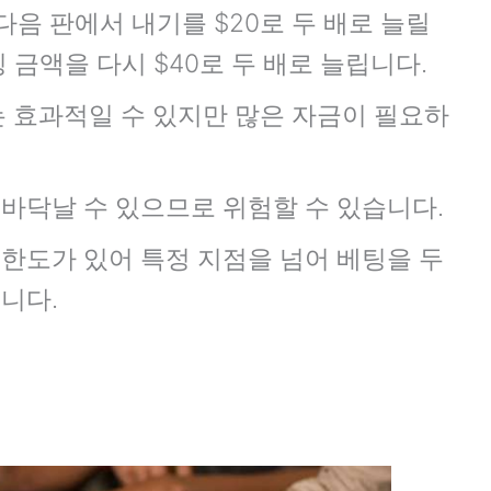
다음 판에서 내기를 $20로 두 배로 늘릴
 금액을 다시 $40로 두 배로 늘립니다.
 효과적일 수 있지만 많은 자금이 필요하
 바닥날 수 있으므로 위험할 수 있습니다.
 한도가 있어 특정 지점을 넘어 베팅을 두
니다.