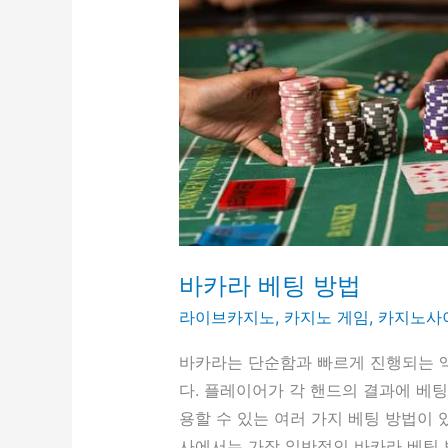
카
라
베
팅
방
법
바카라 베팅 방법
라이브카지노
,
카지노 게임
,
카지노사
바카라는 단순함과 빠르게 진행되는 
다. 플레이어가 각 핸드의 결과에 베
용할 수 있는 여러 가지 베팅 방법이 
사에서는 가장 일반적인 바카라 베팅 