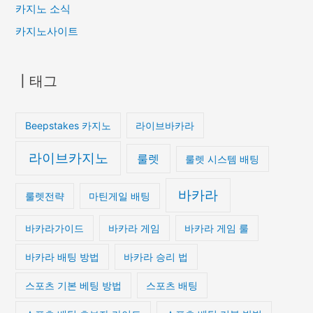
카지노 소식
카지노사이트
┃태그
Beepstakes 카지노
라이브바카라
라이브카지노
룰렛
룰렛 시스템 배팅
바카라
룰렛전략
마틴게일 배팅
바카라가이드
바카라 게임
바카라 게임 룰
바카라 배팅 방법
바카라 승리 법
스포츠 기본 베팅 방법
스포츠 배팅