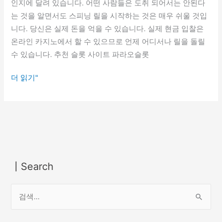
인지에 달려 있습니다. 어떤 사람들은 도취 되어서는 안된다
는 것을 알면서도 스피닝 릴을 시작하는 것은 매우 쉬울 것입
니다. 당신은 실제 돈을 억을 수 있습니다. 실제 현금 입찰은
온라인 카지노에서 할 수 있으므로 언제 어디서나 릴을 돌릴
수 있습니다. 추천 슬롯 사이트 파라오슬롯
더 읽기"
┃Search
검
색